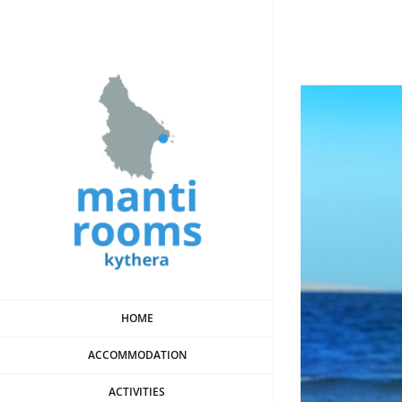
Skip
to
content
View
Larger
Image
HOME
ACCOMMODATION
ACTIVITIES