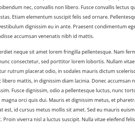
ibendum nec, convallis non libero. Fusce convallis lectus q
tas. Etiam elementum suscipit felis sed ornare. Pellentesq
 vestibulum dignissim eu in ante. Praesent condimentum eg
ndisse accumsan venenatis nibh id mattis.
diet neque sit amet lorem fringilla pellentesque. Nam fe
nunc consectetur, sed porttitor lorem lobortis. Nullam vitae
tur rutrum placerat odio, in sodales mauris dictum sceleris
 libero mattis, in dignissim diam lacinia. Donec accumsan ni
ssim. Fusce dignissim, odio a pellentesque luctus, nunc tor
as magna orci quis dui. Mauris et dignissim metus, et pharet
at est, id cursus metus mollis sit amet. Sed eu mauris euism
 Proin viverra nisl a luctus suscipit. Nulla vitae eleifend felis