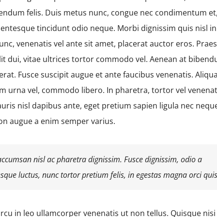
bendum felis. Duis metus nunc, congue nec condimentum et,
entesque tincidunt odio neque. Morbi dignissim quis nisl in
nc, venenatis vel ante sit amet, placerat auctor eros. Prae
lit dui, vitae ultrices tortor commodo vel. Aenean at biben
at. Fusce suscipit augue et ante faucibus venenatis. Aliq
um urna vel, commodo libero. In pharetra, tortor vel venenat
uris nisl dapibus ante, eget pretium sapien ligula nec nequ
on augue a enim semper varius.
ccumsan nisl ac pharetra dignissim. Fusce dignissim, odio a
esque luctus, nunc tortor pretium felis, in egestas magna orci quis
rcu in leo ullamcorper venenatis ut non tellus. Quisque nis