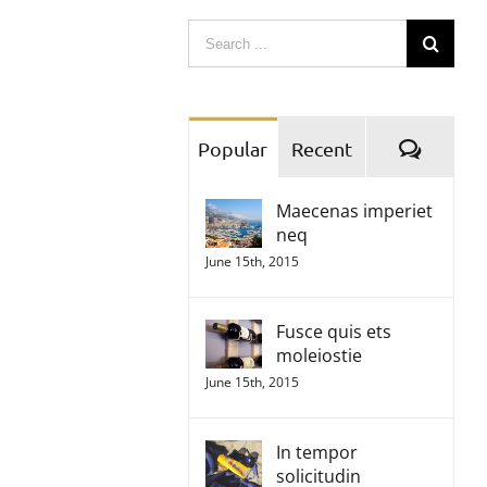
Search
for:
Comme
Popular
Recent
Maecenas imperiet
neq
June 15th, 2015
Fusce quis ets
moleiostie
June 15th, 2015
In tempor
solicitudin