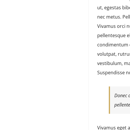
ut, egestas bi
nec metus. Pell
Vivamus orci nu
pellentesque e
condimentum er
volutpat, rutr
vestibulum, ma
Suspendisse n
Donec a
pellent
Vivamus eget a