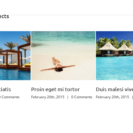
ects
i tortor
Duis malesi vivera rius
Ut consequat
015
|
0 Comments
February 20th, 2015
|
0 Comments
February 20th, 201