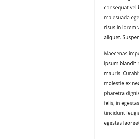
consequat vel b
malesuada eges
risus in lorem
aliquet. Suspe
Maecenas imper
ipsum blandit 
mauris. Curabi
molestie ex nec
pharetra digni
felis, in egest
tincidunt feugi
egestas laoreet.