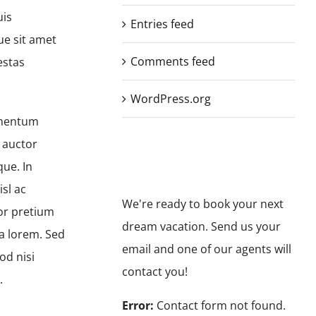
uis
Entries feed
ue sit amet
Comments feed
estas
WordPress.org
rmentum
 auctor
que. In
sl ac
We're ready to book your next
tor pretium
dream vacation. Send us your
ra lorem. Sed
email and one of our agents will
od nisi
contact you!
.
Error:
Contact form not found.