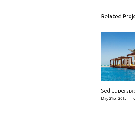
Related Proj
Sed ut perspiciatis
Proin eget m
May 21st, 2015
|
0 Comments
February 20th, 2