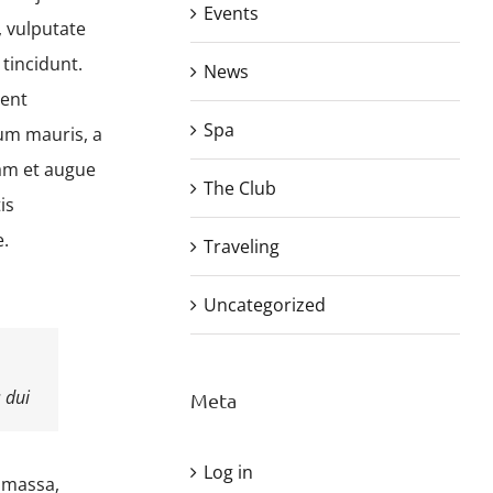
Events
 vulputate
 tincidunt.
News
sent
Spa
dum mauris, a
uam et augue
The Club
is
e.
Traveling
Uncategorized
 dui
Meta
Log in
i massa,