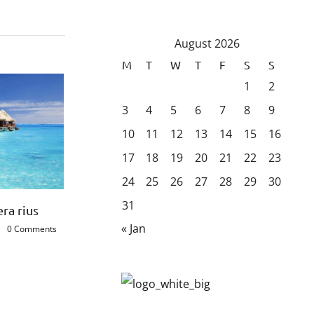
August 2026
M
T
W
T
F
S
S
1
2
3
4
5
6
7
8
9
10
11
12
13
14
15
16
17
18
19
20
21
22
23
24
25
26
27
28
29
30
31
 augue odio
Nullam non augue eget
« Jan
5
|
0 Comments
February 20th, 2015
|
0 Comments