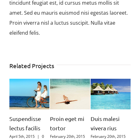
tincidunt feugiat est, id cursus metus mollis sit
amet. Sed eu mauris euismod nisi egestas laoreet.
Proin viverra nisl a luctus suscipit. Nulla vitae
eleifend felis.
Related Projects
Suspendisse
Proin eget mi
Duis malesi
Nulla
lectus facilis
tortor
vivera rius
augue
April 5th, 2015
|
0
February 20th, 2015
February 20th, 2015
Februar